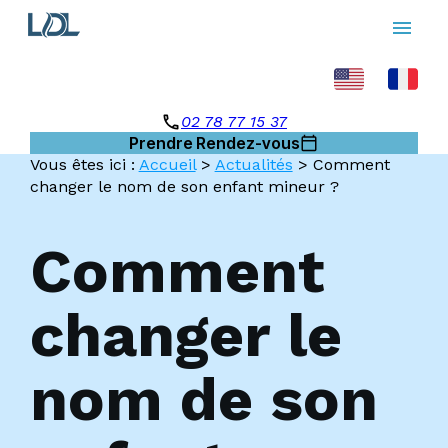
Panneau de gestion des cookies
menu
phone
02 78 77 15 37
Prendre Rendez-vous
calendar_today
Vous êtes ici :
Accueil
>
Actualités
> Comment
changer le nom de son enfant mineur ?
Comment
changer le
nom de son