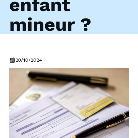
enfant
mineur ?
calendar_month
28/10/2024