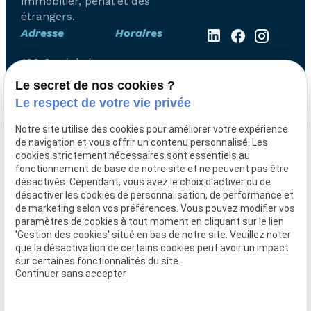
immobilier, pénal et des
étrangers.
Adresse
Horaires
100 Quai de la
Lundi -
Fosse
Vendredi
Le secret de nos cookies ?
44100 NANTES
Le respect de votre vie privée
08:00 -
19:00
Notre site utilise des cookies pour améliorer votre expérience
de navigation et vous offrir un contenu personnalisé. Les
Accueil
cookies strictement nécessaires sont essentiels au
fonctionnement de base de notre site et ne peuvent pas être
Le cabinet
désactivés. Cependant, vous avez le choix d'activer ou de
Domaines de compétence
désactiver les cookies de personnalisation, de performance et
de marketing selon vos préférences. Vous pouvez modifier vos
Actualités
paramètres de cookies à tout moment en cliquant sur le lien
Honoraires
'Gestion des cookies' situé en bas de notre site. Veuillez noter
que la désactivation de certains cookies peut avoir un impact
Contact
sur certaines fonctionnalités du site.
Continuer sans accepter
Mentions légales
Politique de confidentialité
Gestion des cookies
Plan du site