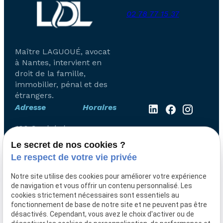
02 78 77 15 37
Maître LAGUOUÉ, avocat
à Nantes, intervient en
droit de la famille,
immobilier, pénal et des
étrangers.
Adresse
Horaires
100 Quai de la
Lundi -
Fosse
Vendredi
Le secret de nos cookies ?
44100 NANTES
Le respect de votre vie privée
08:00 -
19:00
Notre site utilise des cookies pour améliorer votre expérience
de navigation et vous offrir un contenu personnalisé. Les
Accueil
cookies strictement nécessaires sont essentiels au
fonctionnement de base de notre site et ne peuvent pas être
Le cabinet
désactivés. Cependant, vous avez le choix d'activer ou de
Domaines de compétence